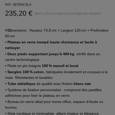
REF
SETANCGLA
235,20 €
don't 2,20 € éco-part au recyclage des meubles
• Dimensions : Hauteur 74,8 cm × Largeur 120 cm × Profondeur
TTC
60 cm
•
Plateau en verre trempé haute résistance et facile à
nettoyer
•
Deux pieds supportant jusqu’à 400 kg
, vérifié dans un
centre technologique
• Pieds en pin Insignis
100 % massif et local
•
Sangles 100 % coton
, fabriquées localement et cousues à la
main. Résistantes et lavables
•
Tube métallique
de qualité avec finition
blanc mat
• Système de fixation personnalisé : comprend des pastilles
adhésives pour fixer le plateau en verre
• Bureau en verre idéal pour home office, espace d’étude ou
bureau
• Style nordique et minimaliste, alliant chaleur et élégance