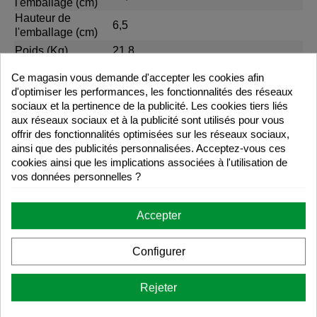
l'emballage (cm)
Hauteur de
6,5
l'emballage (cm)
Poids (Kg)
21,8
Résistance (Kg)
400
Ce magasin vous demande d'accepter les cookies afin
Années de
d'optimiser les performances, les fonctionnalités des réseaux
5
garantie
sociaux et la pertinence de la publicité. Les cookies tiers liés
aux réseaux sociaux et à la publicité sont utilisés pour vous
Assemblage
OUI
offrir des fonctionnalités optimisées sur les réseaux sociaux,
requis
ainsi que des publicités personnalisées. Acceptez-vous ces
Finition
BOIS NATUREL NON VERNIS
cookies ainsi que les implications associées à l'utilisation de
Matière première
BOIS EN PIN ET VERRE TREMPÉ
vos données personnelles ?
principale
TRANSPARENT
Materia prima
TUBE MÉTALLIQUE BLANC ET
Accepter
secundaria
RUBANS 100 % COTON
Collection
ANCORA
Configurer
Téléchargements
Rejeter