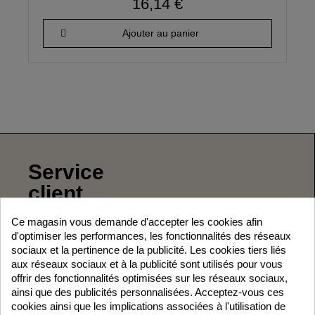
16,14 €
Ajouter au panier
Service
client
Ce magasin vous demande d'accepter les cookies afin
+ 33 05 59 43 52 40
d'optimiser les performances, les fonctionnalités des réseaux
contact@astideco.com
sociaux et la pertinence de la publicité. Les cookies tiers liés
aux réseaux sociaux et à la publicité sont utilisés pour vous
Horaire
offrir des fonctionnalités optimisées sur les réseaux sociaux,
ainsi que des publicités personnalisées. Acceptez-vous ces
Du lundi au jeudi:
cookies ainsi que les implications associées à l'utilisation de