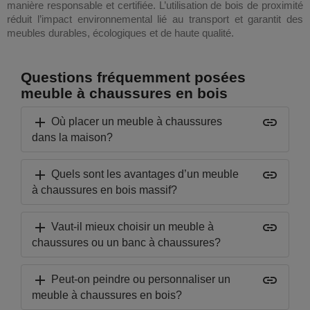
manière responsable et certifiée. L’utilisation de bois de proximité
réduit l’impact environnemental lié au transport et garantit des
meubles durables, écologiques et de haute qualité.
Questions fréquemment posées
meuble à chaussures en bois
add
insert_link
Où placer un meuble à chaussures
dans la maison?
add
insert_link
Quels sont les avantages d’un meuble
à chaussures en bois massif?
add
insert_link
Vaut-il mieux choisir un meuble à
chaussures ou un banc à chaussures?
add
insert_link
Peut-on peindre ou personnaliser un
meuble à chaussures en bois?