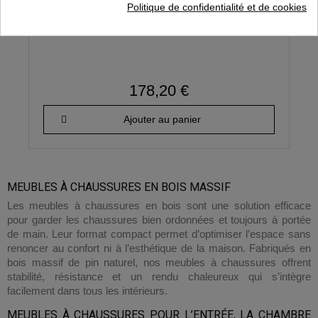
Meuble à chaussures en pin VITA avec 3
Politique de confidentialité et de cookies
abattants
178,20 €
Ajouter au panier
MEUBLES À CHAUSSURES EN BOIS MASSIF
Les meubles à chaussures en bois sont une solution efficace
pour garder les chaussures bien ordonnées et toujours à portée
de main. Leur format compact permet d’optimiser l’espace sans
renoncer au confort ni à l’esthétique de la maison. Fabriqués en
bois massif de pin naturel, nos meubles à chaussures offrent
stabilité, résistance et un rendu chaleureux qui s’intègre
facilement dans tous les intérieurs.
MEUBLES À CHAUSSURES POUR L’ENTRÉE, LA CHAMBRE