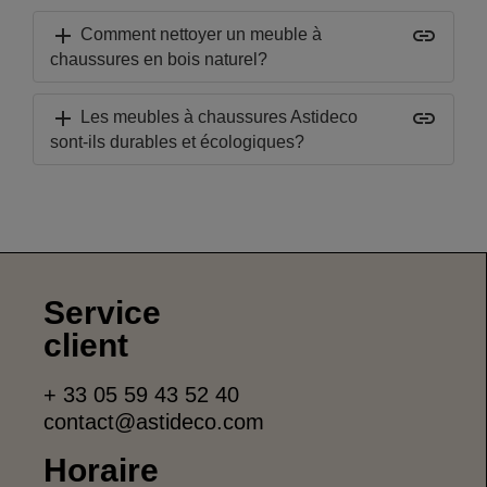
add
insert_link
Comment nettoyer un meuble à
chaussures en bois naturel?
add
insert_link
Les meubles à chaussures Astideco
sont-ils durables et écologiques?
Service
client
+ 33 05 59 43 52 40
contact@astideco.com
Horaire