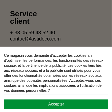
Service
client
+ 33 05 59 43 52 40
contact@astideco.com
Horaire
Ce magasin vous demande d'accepter les cookies afin
d'optimiser les performances, les fonctionnalités des réseaux
Du lundi au jeudi:
sociaux et la pertinence de la publicité. Les cookies tiers liés
9:00 à 13:00 et 15:00 à 17:00
aux réseaux sociaux et à la publicité sont utilisés pour vous
offrir des fonctionnalités optimisées sur les réseaux sociaux,
Vendredi:
ainsi que des publicités personnalisées. Acceptez-vous ces
9:00 à 13:00
cookies ainsi que les implications associées à l'utilisation de
vos données personnelles ?
Whatsapp
Accepter
Horaires d’accueil: