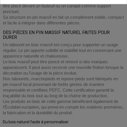
les pieds ne reposent pas correctement au sol. Il peut également
être placé devant un fauteuil ou un canapé comme support
ponctuel.
Sa structure en pin massif en fait un complément stable, compact
et facile à intégrer dans différentes pièces.
DES PIÈCES EN PIN MASSIF NATUREL FAITES POUR
DURER
Un tabouret en bois massif est conçu pour supporter un usage
régulier. Le pin apporte solidité et stabilité tout en conservant une
apparence naturelle et chaleureuse.
Le bois massif peut être poncé et rénové si des marques
apparaissent. Il peut aussi recevoir une nouvelle finition lorsque la
décoration ou l’usage de la pièce évolue.
Nos tabourets, marchepieds et repose-pieds sont fabriqués en
pin massif local provenant de forêts gérées de manière
responsable et certifiées PEFC. Cette certification garantit la
traçabilité du bois tout au long de la chaîne de production.
Les produits en bois de cette gamme bénéficient également de
l’Écolabel européen, qui prend en compte les matières premières,
la fabrication et la durabilité du produit.
Du bois naturel facile à personnaliser