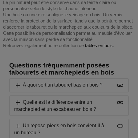
Le pin naturel peut être conservé dans sa teinte claire ou
personnalisé selon le style de chaque intérieur.
Une huile ou une cire souligne le veinage du bois. Un vernis
renforce la protection de la surface, tandis que la peinture permet
d’accorder le tabouret ou le marchepied aux couleurs de la pièce.
Cette possibilité de personnalisation permet au meuble d’évoluer
avec la maison sans perdre sa fonctionnalité.
Retrouvez également notre collection de
tables en bois
.
Questions fréquemment posées
tabourets et marchepieds en bois
add
insert_link
À quoi sert un tabouret bas en bois ?
add
insert_link
Quelle est la différence entre un
marchepied et un escabeau en bois ?
add
insert_link
Un repose-pieds en bois convient-il à
un bureau ?