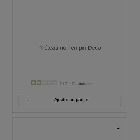
Tréteau noir en pin Deco
2
/
5
-
5
opiniones
34,60 €
Ajouter au panier