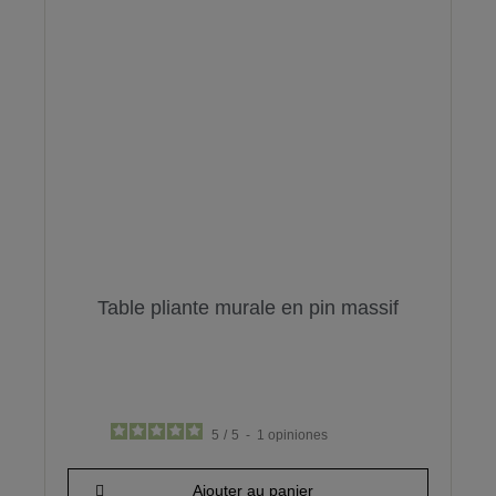
Table pliante murale en pin massif
5
/
5
-
1
opiniones
85,90 €
Ajouter au panier