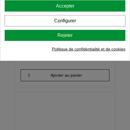
Accepter
Configurer
Bloc Natura en bois avec 4 tiroirs
Rejeter
4.2
/
5
-
12
opiniones
Politique de confidentialité et de cookies
46,94 €
Ajouter au panier