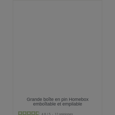
Grande boîte en pin Homebox
emboîtable et empilable
4.8
/
5
-
12
opiniones