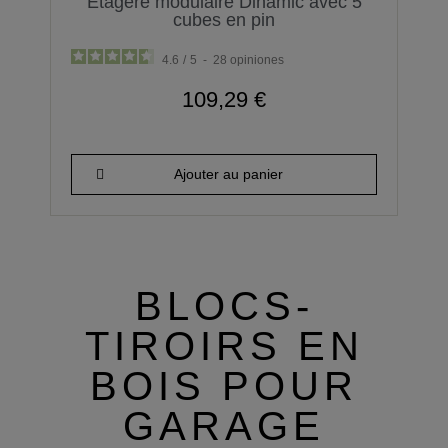
Étagère modulaire Dinamic avec 5
cubes en pin
4.6
/
5
-
28
opiniones
109,29 €
Ajouter au panier
BLOCS-
TIROIRS EN
BOIS POUR
GARAGE