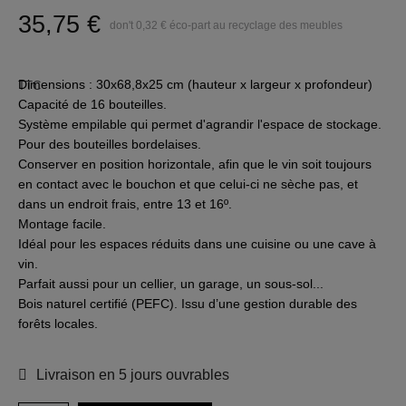
35,75 €
don't 0,32 € éco-part au recyclage des meubles
Dimensions : 30x68,8x25 cm (hauteur x largeur x profondeur)
TTC
Capacité de 16 bouteilles.
Système empilable qui permet d'agrandir l'espace de stockage.
Pour des bouteilles bordelaises.
Conserver en position horizontale, afin que le vin soit toujours
en contact avec le bouchon et que celui-ci ne sèche pas, et
dans un endroit frais, entre 13 et 16º.
Montage facile.
Idéal pour les espaces réduits dans une cuisine ou une cave à
vin.
Parfait aussi pour un cellier, un garage, un sous-sol...
Bois naturel certifié (PEFC). Issu d’une gestion durable des
forêts locales.
Livraison en 5 jours ouvrables