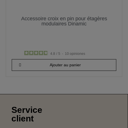
Accessoire croix en pin pour étagères
modulaires Dinamic
4.8
/
5
-
10
opiniones
23,08 €
Ajouter au panier
Service
client