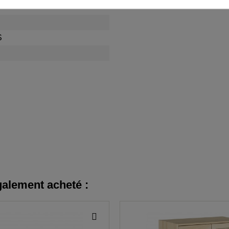
S
galement acheté :