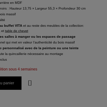
 arrière en MDF
iroirs : Hauteur 13,75 × Largeur 55,3 × Profondeur 30 cm
ois massif
lité
u buffet VITA
et au reste des meubles de la collection:
s
et
table de chevet
es salles à manger ou les espaces de passage
nel qui met en valeur l’authenticité du bois massif
re
personnalisé avec de la peinture ou une teinte
oute la quincaillerie nécessaire au montage
nclus
ition sous 4 semaines
au panier