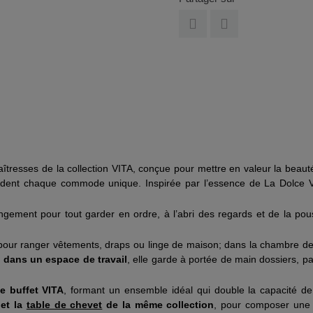
aîtresses de la collection VITA, conçue pour mettre en valeur la beaut
ndent chaque commode unique. Inspirée par l’essence de La Dolce Vit
gement pour tout garder en ordre, à l’abri des regards et de la pou
 pour ranger vêtements, draps ou linge de maison; dans la chambre des
t dans un espace de travail
, elle garde à portée de main dossiers, pa
e buffet VITA
, formant un ensemble idéal qui double la capacité d
et la
table de chevet
de la même collection
, pour composer une c