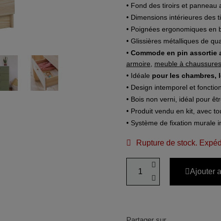
• Fond des tiroirs et panneau
• Dimensions intérieures des t
• Poignées ergonomiques en b
• Glissières métalliques de qua
•
Commode en pin assortie a
armoire
,
meuble à chaussure
• Idéale
pour les chambres, l
• Design intemporel et fonction
• Bois non verni, idéal pour êt
• Produit vendu en kit, avec t
• Système de fixation murale i
Rupture de stock. Expéd
Ajouter 
Partager sur