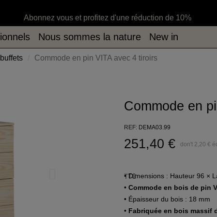
ommes la nature
New in
Abonnez vous et profitez d'une réduction de 10%
ionnels
Nous sommes la nature
New in
uffets
Commode en pin VITA avec 4 tiroirs
Commode en pin
REF
DEMA03.99
251,40 €
don't 2,20 € 
• Dimensions : Hauteur 96 × 
TTC
•
Commode en bois de pin VI
• Épaisseur du bois : 18 mm
•
Fabriquée en bois massif d