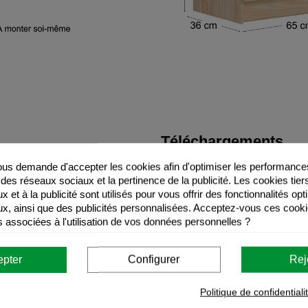
Téléchargements
s demande d'accepter les cookies afin d'optimiser les performances
 des réseaux sociaux et la pertinence de la publicité. Les cookies tier
Recommandations d'util
 et à la publicité sont utilisés pour vous offrir des fonctionnalités op
x, ainsi que des publicités personnalisées. Acceptez-vous ces cooki
Instructions de montag
s associées à l'utilisation de vos données personnelles ?
Instructions de montag
epter
Configurer
Rej
Politique de confidentiali