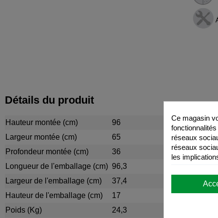
Détails du produit
Ce magasin vou
Hauteur montée (cm)
96
fonctionnalités
réseaux sociaux
Largeur montée (cm)
65
réseaux sociau
Profondeur montée (cm)
36
les implication
Longueur de l'emballage (cm)
96,3
Largeur de l'emballage (cm)
37,4
Acc
Hauteur de l'emballage (cm)
17
Poids (Kg)
24,3