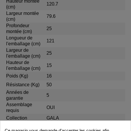
Hauteur montée
120.7
(cm)
Largeur montée
79.6
(cm)
Profondeur
25
montée (cm)
Longueur de
121
l'emballage (cm)
Largeur de
25
l'emballage (cm)
Hauteur de
15
l'emballage (cm)
Poids (Kg)
16
Résistance (Kg)
50
Années de
5
garantie
Assemblage
OUI
requis
Collection
GALA
Ce magasin vous demande d'accepter les cookies afin