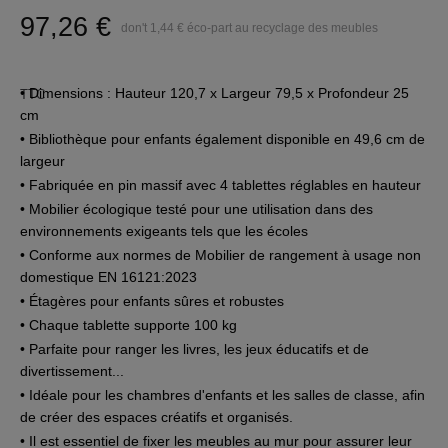
97,26 €
don't 1,44 € éco-part au recyclage des meubles
• Dimensions : Hauteur 120,7 x Largeur 79,5 x Profondeur 25
TTC
cm
• Bibliothèque pour enfants également disponible en 49,6 cm de
largeur
• Fabriquée en pin massif avec 4 tablettes réglables en hauteur
• Mobilier écologique testé pour une utilisation dans des
environnements exigeants tels que les écoles
• Conforme aux normes de Mobilier de rangement à usage non
domestique EN 16121:2023
• Étagères pour enfants sûres et robustes
• Chaque tablette supporte 100 kg
• Parfaite pour ranger les livres, les jeux éducatifs et de
divertissement...
• Idéale pour les chambres d'enfants et les salles de classe, afin
de créer des espaces créatifs et organisés.
• Il est essentiel de fixer les meubles au mur pour assurer leur