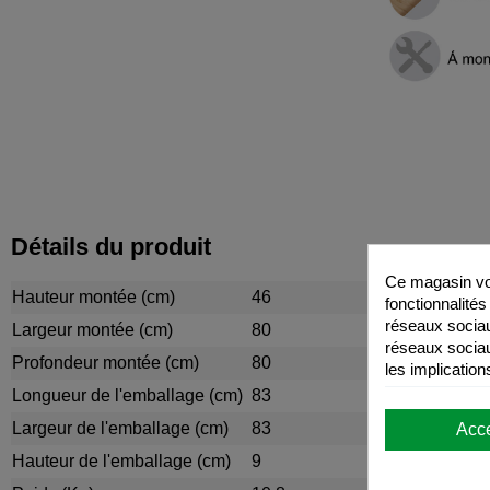
Détails du produit
Ce magasin vou
Hauteur montée (cm)
46
fonctionnalités
réseaux sociaux
Largeur montée (cm)
80
réseaux sociau
Profondeur montée (cm)
80
les implication
Longueur de l'emballage (cm)
83
Largeur de l'emballage (cm)
83
Acc
Hauteur de l'emballage (cm)
9