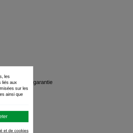
, les
isation et de garantie
s liés aux
timisées sur les
ge
es ainsi que
eter
té et de cookies