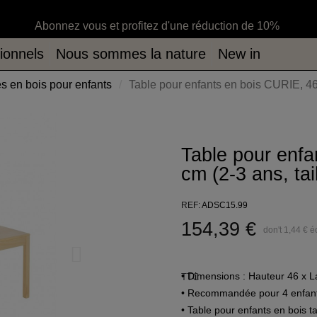
ommes la nature
New in
Abonnez vous et profitez d'une réduction de 10%
ionnels
Nous sommes la nature
New in
es en bois pour enfants
Table pour enfants en bois CURIE, 46x
Table pour enf
cm (2-3 ans, tail
REF
ADSC15.99
154,39 €
don't 1,44 € 
• Dimensions : Hauteur 46 x 
TTC
• Recommandée pour 4 enfants 
• Table pour enfants en bois tai