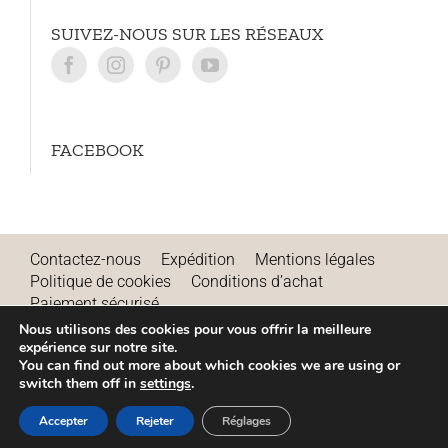
SUIVEZ-NOUS SUR LES RÉSEAUX
FACEBOOK
Contactez-nous
Expédition
Mentions légales
Politique de cookies
Conditions d’achat
Paiement sécurisé
Remboursements et annulations
Nous utilisons des cookies pour vous offrir la meilleure
Conditions d’utilisation
Blog
expérience sur notre site.
You can find out more about which cookies we are using or
switch them off in
settings
.
Accepter
Rejeter
Réglages
© 2024 Astigarraga Kit Line, S.L. - Tous droits réservés