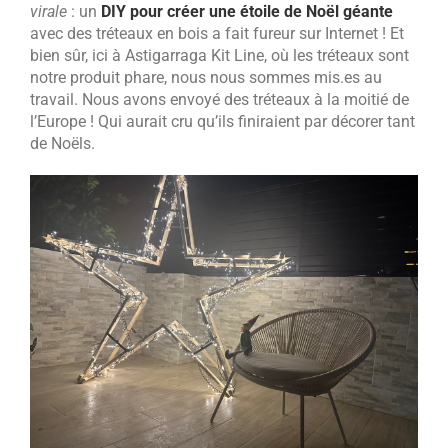
virale
: un
DIY pour créer une étoile de Noël géante
avec des tréteaux en bois a fait fureur sur Internet ! Et
bien sûr, ici à Astigarraga Kit Line, où les tréteaux sont
notre produit phare, nous nous sommes mis.es au
travail. Nous avons envoyé des tréteaux à la moitié de
l’Europe ! Qui aurait cru qu’ils finiraient par décorer tant
de Noëls.