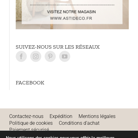
SUIVEZ-NOUS SUR LES RÉSEAUX
FACEBOOK
Contactez-nous
Expédition
Mentions légales
Politique de cookies
Conditions d’achat
Paiement sécurisé
Remboursements et annulations
Nous utilisons des cookies pour vous offrir la meilleure