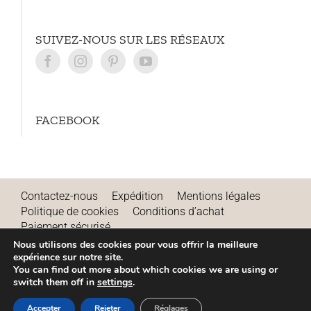
SUIVEZ-NOUS SUR LES RÉSEAUX
FACEBOOK
Contactez-nous
Expédition
Mentions légales
Politique de cookies
Conditions d’achat
Paiement sécurisé
Remboursements et annulations
Nous utilisons des cookies pour vous offrir la meilleure
expérience sur notre site.
Conditions d’utilisation
Blog
You can find out more about which cookies we are using or
switch them off in
settings
.
Accepter
Rejeter
Réglages