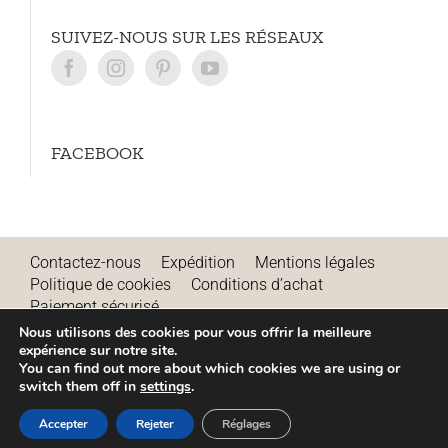
SUIVEZ-NOUS SUR LES RÉSEAUX
FACEBOOK
Contactez-nous
Expédition
Mentions légales
Politique de cookies
Conditions d’achat
Paiement sécurisé
Remboursements et annulations
Nous utilisons des cookies pour vous offrir la meilleure
expérience sur notre site.
Conditions d’utilisation
Blog
You can find out more about which cookies we are using or
switch them off in
settings
.
Accepter
Rejeter
Réglages
© 2024 Astigarraga Kit Line, S.L. - Tous droits réservés