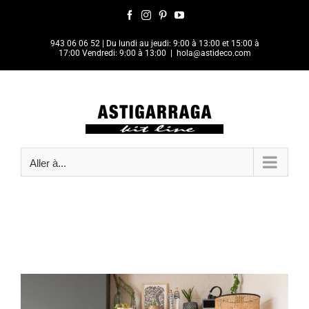
Passer
Facebook
Instagram
Pinterest
YouTube
au
contenu
943 06 06 52
| Du lundi au jeudi: 9:00 à 13:00 et 15:00 à
17:00 Vendredi: 9:00 à 13:00
|
hola@astideco.com
Aller à...